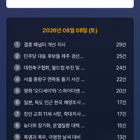
2026년 08월 08일 (토)
결혼 페널티 개선 지시
29건
1
민주당 대표 후보들 제주 경선서
25건
2
공방
대한축구협회, 월드컵 부진 및 비
24건
3
리 의혹 사과
서울 중랑구 면목동 흉기 사건 6
22건
4
0대 2명 사망
영화 '오디세이'와 '스파이더맨 5'
20건
5
흥행
일본, 독도 인근 한국 해양조사 항
17건
6
의
천안 교회 11세 사망, 학대치사 수
17건
7
사
늦더위 장기화, 온열질환 대책 강
15건
8
화
폭염과 폭우, 극명한 날씨 대비
13건
9