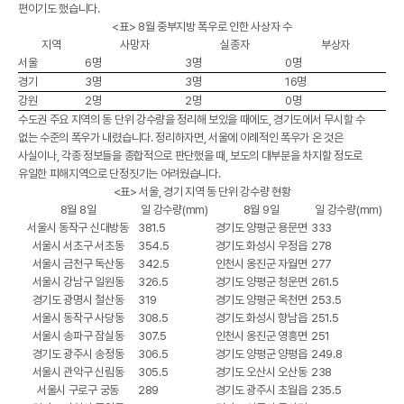
편이기도 했습니다.
<표> 8월 중부지방 폭우로 인한 사상자 수
지역
사망자
실종자
부상자
서울
6명
3명
0명
경기
3명
3명
16명
강원
2명
2명
0명
수도권 주요 지역의 동 단위 강수량을 정리해 보았을 때에도, 경기도에서 무시할 수
없는 수준의 폭우가 내렸습니다. 정리하자면, 서울에 이례적인 폭우가 온 것은
사실이나, 각종 정보들을 종합적으로 판단했을 때, 보도의 대부분을 차지할 정도로
유일한 피해지역으로 단정짓기는 어려웠습니다.
<표> 서울, 경기 지역 동 단위 강수량 현황
8월 8일
일 강수량(mm)
8월 9일
일 강수량(mm)
서울시 동작구 신대방동
381.5
경기도 양평군 용문면
333
서울시 서초구 서초동
354.5
경기도 화성시 우정읍
278
서울시 금천구 독산동
342.5
인천시 옹진군 자월면
277
서울시 강남구 일원동
326.5
경기도 양평군 청운면
261.5
경기도 광명시 철산동
319
경기도 양평군 옥천면
253.5
서울시 동작구 사당동
308.5
경기도 화성시 향남읍
251.5
서울시 송파구 잠실동
307.5
인천시 옹진군 영흥면
251
경기도 광주시 송정동
306.5
경기도 양평군 양평읍
249.8
서울시 관악구 신림동
305.5
경기도 오산시 오산동
238
서울시 구로구 궁동
289
경기도 광주시 초월읍
235.5