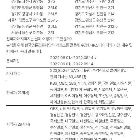
경기도 과천시 중앙동
275
경기도 여주시 금사면
231
경기도 양평군 양평읍
261.9
경기도 안산시 단원구
221
경기도 광명시 소하동
261.5
경기도 화성시 진안동
214
서울시 영등포구 여의도동
257.5
강원도 횡성군 횡성읍
214
경기도 양평군 옥천면
251.5
경기도 용인시 처인구
212.5
서울시 용산구 이촌동
251
경기도 성남시 분당구
212
전국지와 지역지는 실제 어떻게 보도했을까?
분석을 위해 한국언론진흥재단 빅카인즈를 활용해 수집한 뉴스 데이터의 기간, 개수 및
범위는 다음과 같습니다.
2022.08.01.~2022.08.14. /
분석기간
2022.09.01.~2022.09.14.
223,852건 (폭우와 태풍이 본격적으로 발생한 6일
기사 개수
간의 기사는 63,465건)
KBS, MBC, SBS, YTN, 경향신문, 국민일보, 내일신문,
동아일보, 머니투데이, 문화일보, 서울경제, 서울신문,
전국지(21개사)
세계일보, 아시아경제, 아주경제, 조선일보, 중앙일보,
파이낸셜뉴스, 한겨레, 한국경제, 헤럴드경제
OBS, 강원도민일보, 강원일보, 경기일보, 경남도민일보,
경남신문, 경상일보, 경인일보, 광주매일신문, 광주일보,
국제신문, 대구일보, 대전일보, 매일신문, 무등일보,
지역지(29개사)
부산일보, 영남일보, 울산매일, 전남일보, 전북도민일보,
전북일보, 제민일보, 중도일보, 중부매일, 중부일보,
충북일보, 충청일보, 충청투데이, 한라일보