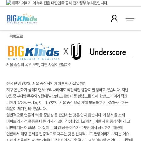
이 누리집은 대한민국 공식 전자정부 누리집입니다.
이슈 리포트
공식 누리집 주소 확인하기
go.kr 주소를 사용하는 누리집은 대한민국 정부기관이 관리하는 누리집입니다.
이밖에 or.kr 또는 .kr등 다른 도메인 주소를 사용하고 있다면 아래 URL에서 도메인
뉴스 데이터를 활용해 다양한 주제에 대해 분석한 리포트를 제공합니다.
주소를 확인해 보세요
목록으로
운영중인 공식 누리집보기
서울 중심의 폭우 보도, 과연 사실이었을까?
전국 단위 언론의 서울 중심적인 재해보도, 사실일까?
지구 온난화가 심해지면서 우리나라에도 직접적인 영향이 발생하고 있습니다. 지난
8월 중부지방 폭우와 9월에 발생한 초대형 태풍 힌남노로 인해 한반도에 이례적인
피해가 발생했는데요, 이 때, 언론이 서울 중심으로 재해 보도를 하지 않았는가 하는
의문이 제기된 바 있습니다.
일반적으로 언론의 ‘서울 중심성’을 판단하는 것은 쉽지 않습니다. 가령 서울 소재
아파트의 가격 폭등을 다룬 기사가 많이 작성되었다고 해서, 이를 서울 중심적이라고
비판하기는 어렵습니다. 실제로 집 값 상승 이슈가 수도권에서 심각하기 때문에,
언론에서 해당 문제를 집중적으로 다루는 것은 선택적 보도 편향이라기 보다는 이슈
자체가 서울에서 발생했기에 나타난 자연스러운 결과라고 보아야 할 것입니다. 때문에