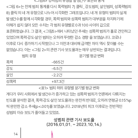
<그림6> 강력범죄 유형별 발생건수 표준화 통계
<그림 6>는 전체 범죄 통계를 다시 폭력범죄
7) 클릭
, 강도범죄, 살인범죄, 성폭력범죄
8) 클릭
의 네 개 유형으로 나누어 시각화한 그래프입니다. 네 개 유형의 범죄의 실제
발생건수를 함께 시각화할 경우, 폭력 범죄와 성폭력 범죄가 대부분을 차지하기에
이해가 쉽지 않아 모든 수치는 각 범죄 유형별로 0과 100 사이의 값으로
표준화했습니다. 그 결과, <그림5>에서 나타났던 추세는 성폭력 범죄가 홀로 견인하고
있었으며
폭력·강도·살인 범죄는 오히려 뚜렷한 감소 경향
을 보였습니다. 코로나
이후로 다시 증가하기 시작했으나 그 이전과 대비해 급격한 차이 역시 찾아볼 수는
없었습니다. 이는 <그림 2>의 관련 기사 보도율과는 매우 상반되는 결과입니다.
범죄 유형
분기별 평균 변화
폭력
-665건
강도
-6.5건
살인
-2.2건
성폭력
+97.3건
<표1> 범죄 하위 유형별 분기별 평균 변화
게다가 우리 사회에서 발생건수가 증가하고 있는 성폭력 범죄가 언론에서 다뤄지는
빈도를 분석한 결과, 폭력·강도·살인 보도율과는 완전히 반대로, 오히려 연평균 0.15%p
씩 완만한 감소 추세(p<.001)를 보였습니다. 2018년의 피크 이후로는 전반적인
성범죄 이슈 보도가 줄어들고 있었죠.