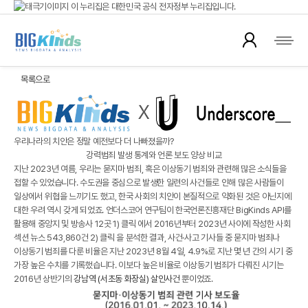
이 누리집은 대한민국 공식 전자정부 누리집입니다.
이슈 리포트
공식 누리집 주소 확인하기
go.kr 주소를 사용하는 누리집은 대한민국 정부기관이 관리하는 누리집입니다.
이밖에 or.kr 또는 .kr등 다른 도메인 주소를 사용하고 있다면 아래 URL에서 도메인
뉴스 데이터를 활용해 다양한 주제에 대해 분석한 리포트를 제공합니다.
주소를 확인해 보세요
목록으로
운영중인 공식 누리집보기
우리나라의 치안은 정말 예전보다 더 나빠졌을까?
강력범죄 발생 통계와 언론 보도 양상 비교
지난 2023년 여름, 우리는
묻지마 범죄, 혹은 이상동기 범죄
와 관련해 많은 소식들을
접할 수 있었습니다. 수도권을 중심으로 발생한 일련의 사건들로 인해 많은 사람들이
일상에서 위협을 느끼기도 했고, 한국 사회의 치안이 본질적으로 악화된 것은 아닌지에
대한 우려 역시 갖게 되었죠. 언더스코어 연구팀이 한국언론진흥재단 BigKinds API를
활용해 중앙지 및 방송사 12곳
1) 클릭
에서 2016년부터 2023년 사이에 작성한 사회
섹션 뉴스 543,860건
2) 클릭
을 분석한 결과, 사건·사고 기사들 중 묻지마 범죄나
이상동기 범죄를 다룬 비율은 지난 2023년 8월 4일, 4.9%로 지난 몇 년 간의 시기 중
가장 높은 수치를 기록했습니다. 이보다 높은 비율로 이상동기 범죄가 다뤄진 시기는
2016년 상반기의
강남역 (서초동 화장실) 살인사건
뿐이었죠.