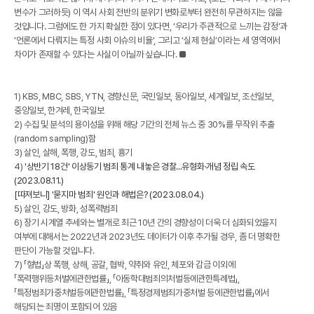
변수가 그러하듯) 이 역시 사회 전반의 분위기 변화로부터 완전히 무관하지는 않을
것입니다. 그럼에도 한 가지 확실한 점이 있다면, ‘우리가 주관적으로 느끼는 감정’과
‘언론에서 다뤄지는 특정 사회 이슈의 비율’, 그리고 ‘실제 현실’이라는 세 영역에서
차이가 존재할 수 있다는 사실이 아닐까 싶습니다. ■
1)
KBS, MBC, SBS, YTN, 경향신문, 국민일보, 동아일보, 세계일보, 조선일보,
중앙일보, 한겨레, 한국일보
2)
수집 및 분석의 용이성을 위해 해당 기간의 전체 뉴스 중 30%를 무작위 추출
(random sampling)함
3)
살인, 살해, 폭행, 강도, 범죄, 흉기
4)
'상반기 18건' 이상동기 범죄 통계 내놓은 경찰...유형화·개념 정립 속도
(2023.08.11.)
[따져보니] '묻지마 범죄' 원인과 해법은? (2023.08.04.)
5)
살인, 강도, 방화, 성폭력범죄
6)
장기 시계열 추세와는 별개로 최근 10년 간의 경향성이 더욱 더 심화되었을지
여부에 대해서는 2022년과 2023년도 데이터가 이후 추가될 경우, 좀 더 명확한
판단이 가능할 것입니다.
7)
「형법」상 폭행, 상해, 공갈, 협박, 약취와 유인, 체포와 감금 이외에
「폭력행위등처벌에관한법률」, 「아동학대범죄의처벌등에관한특례법」,
「특정범죄가중처벌등에관한법률」, 「특정경제범죄가중처벌 등에관한법률」에서
해당되는 죄명이 포함되어 있음