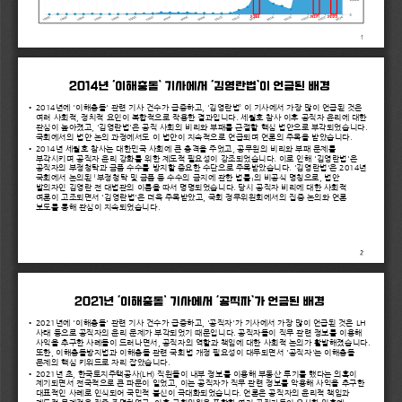
2014
년에
'
이해충돌
' 
관련
기사
건수가
급증하고
, '
김영란법
’ 
이
기사에서
가장
많이
언급된
것은
•
여러
사회적
, 
정치적
요인이
복합적으로
작용한
결과입니다
. 
세월호
참사
이후
공직자
윤리에
대한
관심이
높아졌고
, '
김영란법
'
은
공직
사회의
비리와
부패를
근절할
핵심
법안으로
부각되었습니다
. 
국회에서의
법안
논의
과정에서도
이
법안이
지속적으로
언급되며
언론의
주목을
받았습니다
.
2014
년
세월호
참사는
대한민국
사회에
큰
충격을
주었고
, 
공무원의
비리와
부패
문제를
•
부각시키며
공직자
윤리
강화를
위한
제도적
필요성이
강조되었습니다
. 
이로
인해
'
김영란법
'
은
공직자의
부정청탁과
금품
수수를
방지할
중요한
수단으로
주목받았습니다
. '
김영란법
'
은
2014
년
국회에서
논의된
「부정청탁
및
금품
등
수수의
금지에
관한
법률」의
비공식
명칭으로
, 
법안
발의자인
김영란
전
대법관의
이름을
따서
명명되었습니다
. 
당시
공직자
비리에
대한
사회적
여론이
고조되면서
'
김영란법
'
은
더욱
주목받았고
, 
국회
정무위원회에서의
집중
논의와
언론
보도를
통해
관심이
지속되었습니다
.
2021
년에
'
이해충돌
' 
관련
기사
건수가
급증하고
, '
공직자
'
가
기사에서
가장
많이
언급된
것은
LH 
•
사태
등으로
공직자의
윤리
문제가
부각되었기
때문입니다
. 
공직자들이
직무
관련
정보를
이용해
사익을
추구한
사례들이
드러나면서
, 
공직자의
역할과
책임에
대한
사회적
논의가
활발해졌습니다
. 
또한
, 
이해충돌방지법과
이해충돌
관련
국회법
개정
필요성이
대두되면서
'
공직자
'
는
이해충돌
문제의
핵심
키워드로
자리
잡았습니다
.
2021
년
초
, 
한국토지주택공사
(LH) 
직원들이
내부
정보를
이용해
부동산
투기를
했다는
의혹이
•
제기되면서
전국적으로
큰
파문이
일었고
, 
이는
공직자가
직무
관련
정보를
악용해
사익을
추구한
대표적인
사례로
인식되어
국민적
불신이
극대화되었습니다
. 
언론은
공직자의
윤리적
책임과
제도적
문제점을
집중
조명하였고
, 
이후
국회의원을
포함한
여러
공직자들이
유사한
의혹에