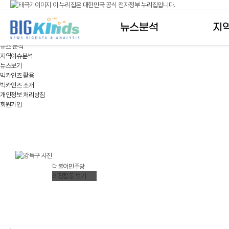
이 누리집은 대한민국 공식 전자정부 누리집입니다.
국회의원 뉴스
공식 누리집 주소 확인하기
뉴스분석
지
go.kr 주소를 사용하는 누리집은 대한민국 정부기관이 관리하는 누리집입니다.
이밖에 or.kr 또는 .kr등 다른 도메인 주소를 사용하고 있다면 아래 URL에서 도메인 주소
뉴스 분석
지역이슈분석
운영중인 공식 누리집보기
뉴스보기
빅카인즈 활용
빅카인즈 소개
개인정보 처리방침
회원가입
강득구(姜得求)
KANG DEUKGU
더불어민주당
의정활동 보기