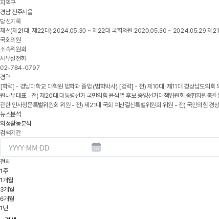
지역구
경남 진주시을
당선기록
재선(제21대, 제22대) 2024.05.30 ~ 제22대 국회의원 2020.05.30 ~ 2024.05.29 제2
국회의원
소속위원회
사무실전화
02-784-0797
경력
[학력] - 경남대학교 대학원 법학과 졸업 (법학박사) [경력] - 전) 제10대 ·제11대 경상남도의회
원내부대표 - 전) 제20대 대통령선거 국민의힘 윤석열 후보 중앙선거대책위원회 종합지원총괄본
관한 인사청문특별위원회 위원 - 전) 제21대 국회 예산결산특별위원회 위원 - 전) 국민의힘 경
뉴스분석
의정활동분석
검색기간
전체
1주
1개월
3개월
6개월
1년