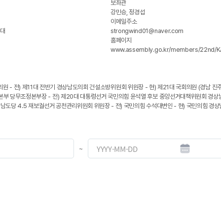
보좌관
강민승, 정경섭
이메일주소
1대
strongwind01@naver.com
홈페이지
www.assembly.go.kr/members/22nd
 의원 - 전) 제11대 전반기 경상남도의회 건설소방위원회 위원장 - 현) 제21대 국회의원 (경남 진주
부 당무조정본부장 - 전) 제20대 대통령선거 국민의힘 윤석열 후보 중앙선거대책위원회 경상남
상남도당 4.5 재보궐선거 공천관리위원회 위원장 - 전) 국민의힘 수석대변인 - 현) 국민의힘 
~