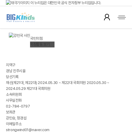
이 누리집은 대한민국 공식 전자정부 누리집입니다.
국회의원 뉴스
공식 누리집 주소 확인하기
go.kr 주소를 사용하는 누리집은 대한민국 정부기관이 관리하는 누리집입니다.
이밖에 or.kr 또는 .kr등 다른 도메인 주소를 사용하고 있다면 아래 URL에서 도메인
강민국(姜旻局)
주소를 확인해 보세요
KANG MINKUK
국민의힘
운영중인 공식 누리집보기
의정활동 보기
※ 대한민국국회 정보제공
지역구
경남 진주시을
당선기록
재선(제21대, 제22대) 2024.05.30 ~ 제22대 국회의원 2020.05.30 ~
2024.05.29 제21대 국회의원
소속위원회
사무실전화
02-784-0797
보좌관
강민승, 정경섭
이메일주소
strongwind01@naver.com