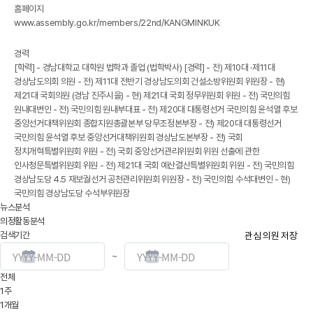
홈페이지
www.assembly.go.kr/members/22nd/KANGMINKUK
경력
[학력] - 경남대학교 대학원 법학과 졸업 (법학박사) [경력] - 전) 제10대 ·제11대
경상남도의회 의원 - 전) 제11대 전반기 경상남도의회 건설소방위원회 위원장 - 현)
제21대 국회의원 (경남 진주시을) - 현) 제21대 국회 정무위원회 위원 - 전) 국민의힘
원내대변인 - 전) 국민의힘 원내부대표 - 전) 제20대 대통령선거 국민의힘 윤석열 후보
중앙선거대책위원회 종합지원총괄본부 당무조정본부장 - 전) 제20대 대통령선거
국민의힘 윤석열 후보 중앙선거대책위원회 경상남도본부장 - 전) 국회
정치개혁특별위원회 위원 - 전) 국회 중앙선거관리위원회 위원 선출에 관한
인사청문특별위원회 위원 - 전) 제21대 국회 예산결산특별위원회 위원 - 전) 국민의힘
경상남도당 4.5 재보궐선거 공천관리위원회 위원장 - 전) 국민의힘 수석대변인 - 현)
국민의힘 경상남도당 수석부위원장
뉴스분석
의정활동분석
검색기간
관심 의원 저장
~
전체
1주
1개월