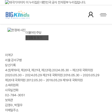
이 누리집은 대한민국 공식 전자정부 누리집입니다.
국회의원 뉴스
공식 누리집 주소 확인하기
go.kr 주소를 사용하는 누리집은 대한민국 정부기관이 관리하는 누리집입니다.
이밖에 or.kr 또는 .kr등 다른 도메인 주소를 사용하고 있다면 아래 URL에서 도메인
한정애(韓貞愛)
주소를 확인해 보세요
HAN JEOUNGAE
더불어민주당
운영중인 공식 누리집보기
의정활동 보기
※ 대한민국국회 정보제공
지역구
서울 강서구병
당선기록
4선(제19대, 제20대, 제21대, 제22대) 2024.05.30 ~ 제22대 국회의원
2020.05.30 ~ 2024.05.29 제21대 국회의원 2016.05.30 ~ 2020.05.29
제20대 국회의원 2012.05.30 ~ 2016.05.29 제19대 국회의원
소속위원회
사무실전화
02-784-3051
보좌관
김영수, 박철우
이메일주소