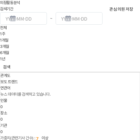
의정활동분석
검색기간
관심 의원 저장
~
전체
1주
1개월
3개월
6개월
1년
검색
관계도
보도 트렌드
연관어
뉴스 데이터를 검색하고 있습니다.
인물
0
장소
0
기관
0
가중치(관련기사 건수) :
이상