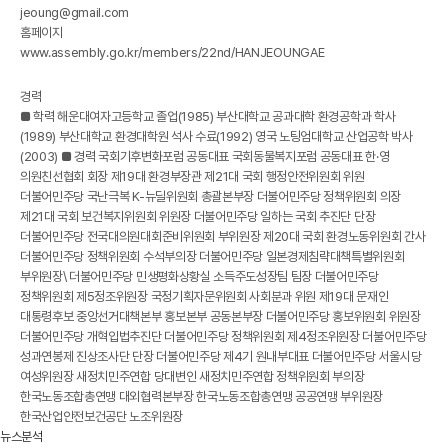
jeoung@gmail.com
홈페이지
www.assembly.go.kr/members/22nd/HANJEOUNGAE
경력
■ 학력 해운대여자고등학교 졸업(1985) 부산대학교 공과대학 환경공학과 학사
(1989) 부산대학교 환경대학원 석사 수료(1992) 영국 노팅엄대학교 산업공학 박사
(2003) ■ 경력 국회기후변화포럼 공동대표 국회동물복지포럼 공동대표 한·영
의원친선협회 회장 제19대 환경부장관 제21대 국회 행정안전위원회 위원
더불어민주당 국난극복 K-뉴딜위원회 총괄본부장 더불어민주당 정책위원회 의장
제21대 국회 보건복지위원회 위원장 더불어민주당 일하는 국회 추진단 단장
더불어민주당 전국대의원대회준비위원회 부위원장 제20대 국회 환경노동위원회 간사
더불어민주당 정책위원회 수석부의장 더불어민주당 일본경제침략대책특별위원회
부위원장\ 더불어민주당 민생평화상황실 소득주도성장팀 팀장 더불어민주당
정책위원회 제5정조위원장 국정기획자문위원회 사회분과 위원 제19대 문재인
대통령후보 중앙선거대책본부 홍보본부 공동본부장 더불어민주당 홍보위원회 위원장
더불어민주당 개혁입법추진단 더불어민주당 정책위원회 제4정조위원장 더불어민주당
성과연봉제 진상조사단 단장 더불어민주당 제4기 원내부대표 더불어민주당 서울시당
여성위원장 새정치민주연합 당대변인 새정치민주연합 정책위원회 부의장
한국노동조합총연맹 대외협력본부장 한국노동조합총연맹 공공연맹 부위원장
한국산업안전보건공단 노조위원장
뉴스분석