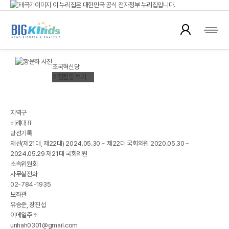
이 누리집은 대한민국 공식 전자정부 누리집입니다.
국회의원 뉴스
공식 누리집 주소 확인하기
go.kr 주소를 사용하는 누리집은 대한민국 정부기관이 관리하는 누리집입니다.
이밖에 or.kr 또는 .kr등 다른 도메인 주소를 사용하고 있다면 아래 URL에서 도메인
황운하(黃雲夏)
주소를 확인해 보세요
HWANG UNHA
조국혁신당
운영중인 공식 누리집보기
의정활동 보기
※ 대한민국국회 정보제공
지역구
비례대표
당선기록
재선(제21대, 제22대) 2024.05.30 ~ 제22대 국회의원 2020.05.30 ~
2024.05.29 제21대 국회의원
소속위원회
사무실전화
02-784-1935
보좌관
유승준, 장진섭
이메일주소
unhah0301@gmail.com