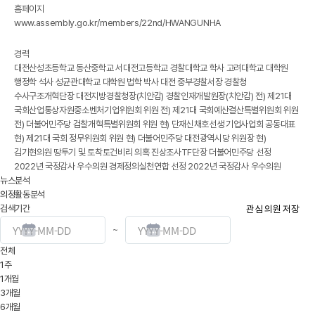
홈페이지
www.assembly.go.kr/members/22nd/HWANGUNHA
경력
대전산성초등학교 동산중학교 서대전고등학교 경찰대학교 학사 고려대학교 대학원
행정학 석사 성균관대학교 대학원 법학 박사 대전 중부경찰서장 경찰청
수사구조개혁단장 대전지방경찰청장(치안감) 경찰인재개발원장(치안감) 전) 제21대
국회산업통상자원중소벤처기업위원회 위원 전) 제21대 국회예산결산특별위원회 위원
전) 더불어민주당 검찰개혁특별위원회 위원 현) 단재신채호선생 기업사업회 공동대표
현) 제21대 국회 정무위원회 위원 현) 더불어민주당 대전광역시당 위원장 현)
김기현의원 땅투기 및 토착토건비리 의혹 진상조사TF단장 더불어민주당 선정
2022년 국정감사 우수의원 경제정의실천연합 선정 2022년 국정감사 우수의원
뉴스분석
의정활동분석
검색기간
관심 의원 저장
~
전체
1주
1개월
3개월
6개월