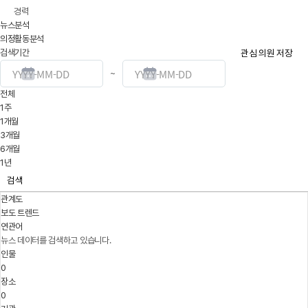
경력
뉴스분석
의정활동분석
검색기간
관심 의원 저장
~
전체
1주
1개월
3개월
6개월
1년
검색
관계도
보도 트렌드
연관어
뉴스 데이터를 검색하고 있습니다.
인물
0
장소
0