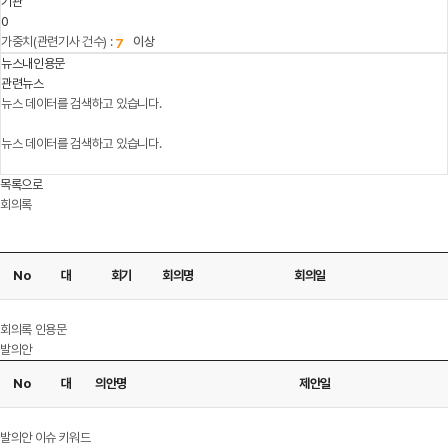
기관
0
가중치(관련기사 건수) :
이상
뉴스내인용문
관련뉴스
뉴스 데이터를 검색하고 있습니다.
뉴스 데이터를 검색하고 있습니다.
목록으로
회의록
No
대
회기
회의명
회의일
다운로드
회의록 인용문
발의안
No
대
의안명
제안일
다운로드
발의안 이슈 키워드