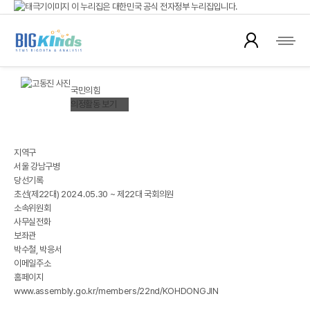
이 누리집은 대한민국 공식 전자정부 누리집입니다.
국회의원 뉴스
공식 누리집 주소 확인하기
go.kr 주소를 사용하는 누리집은 대한민국 정부기관이 관리하는 누리집입니다.
이밖에 or.kr 또는 .kr등 다른 도메인 주소를 사용하고 있다면 아래 URL에서 도메인
고동진(高東眞)
주소를 확인해 보세요
KOH DONGJIN
국민의힘
운영중인 공식 누리집보기
의정활동 보기
※ 대한민국국회 정보제공
지역구
서울 강남구병
당선기록
초선(제22대) 2024.05.30 ~ 제22대 국회의원
소속위원회
사무실전화
보좌관
박수철, 박응서
이메일주소
홈페이지
www.assembly.go.kr/members/22nd/KOHDONGJIN