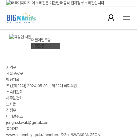
이 누리집은 대한민국 공식 전자정부 누리집입니다.
국회의원 뉴스
공식 누리집 주소 확인하기
go.kr 주소를 사용하는 누리집은 대한민국 정부기관이 관리하는 누리집입니다.
이밖에 or.kr 또는 .kr등 다른 도메인 주소를 사용하고 있다면 아래 URL에서 도메인
곽상언(郭相彦)
주소를 확인해 보세요
KWAK SANGEON
더불어민주당
운영중인 공식 누리집보기
의정활동 보기
※ 대한민국국회 정보제공
지역구
서울 종로구
당선기록
초선(제22대) 2024.05.30 ~ 제22대 국회의원
소속위원회
사무실전화
보좌관
김정우
이메일주소
jongno.kwak@gmail.com
홈페이지
www.assembly.go.kr/members/22nd/KWAKSANGEON