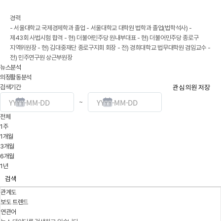
경력
- 서울대학교 국제경제학과 졸업 - 서울대학교 대학원 법학과 졸업(법학석사) -
제43회 사법시험 합격 - 현) 더불어민주당 원내부대표 - 현) 더불어민주당 종로구
지역위원장 - 현) 김대중재단 종로구지회 회장 - 전) 경희대학교 법무대학원 겸임교수 -
전) 민주연구원 상근부원장
뉴스분석
의정활동분석
검색기간
관심 의원 저장
~
전체
1주
1개월
3개월
6개월
1년
검색
관계도
보도 트렌드
연관어