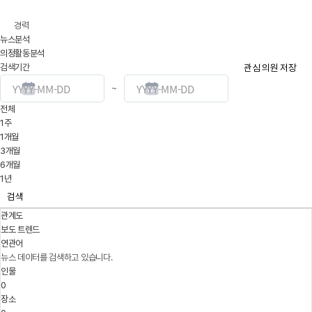
경력
뉴스분석
의정활동분석
검색기간
관심 의원 저장
~
전체
1주
1개월
3개월
6개월
1년
검색
관계도
보도 트렌드
연관어
뉴스 데이터를 검색하고 있습니다.
인물
0
장소