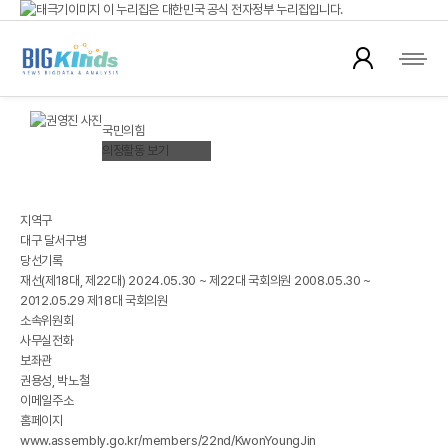
이 누리집은 대한민국 공식 전자정부 누리집입니다.
국회의원 뉴스
공식 누리집 주소 확인하기
go.kr 주소를 사용하는 누리집은 대한민국 정부기관이 관리하는 누리집입니다.
이밖에 or.kr 또는 .kr등 다른 도메인 주소를 사용하고 있다면 아래 URL에서 도메인
권영진(權泳臻)
주소를 확인해 보세요
KWON YOUNGJUN
국민의힘
운영중인 공식 누리집보기
의정활동 보기
※ 대한민국국회 정보제공
지역구
대구 달서구병
당선기록
재선(제18대, 제22대) 2024.05.30 ~ 제22대 국회의원 2008.05.30 ~
2012.05.29 제18대 국회의원
소속위원회
사무실전화
보좌관
권용성, 박노철
이메일주소
홈페이지
www.assembly.go.kr/members/22nd/KwonYoungJin