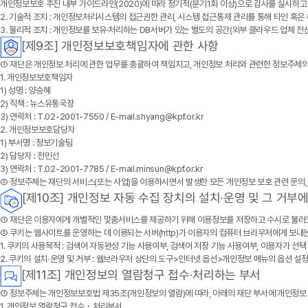
개인정보보호 추진 내부 가이드라인(2020)에 따라 정기적(분기1회 이상)으로 감사를 실시하고
2. 기술적 조치 : 개인정보처리시스템의 접근권한 관리, 시스템 접근통제 관리를 통해 타인 혹은
3. 물리적 조치 : 개인정보를 보유·처리하는 DB서버가 있는 별도의 공간(외부 클라우드 업체
[제9조] 개인정보보호책임자에 관한 사항
① 재단은 개인정보 처리에 관한 업무를 총괄하여 책임지고, 개인정보 처리와 관련한 정보주체
1. 개인정보보호책임자
1) 성명 : 양승혜
2) 직책 : 뉴스유통국장
3) 연락처 : T.02-2001-7550 / E-mail.shyang@kpf.or.kr
2. 개인정보보호담당자
1) 부서명 : 정보기술팀
2) 담당자 : 전민선
3) 연락처 : T.02-2001-7785 / E-mail.minsun@kpf.or.kr
② 정보주체는 재단의 서비스(또는 사업)을 이용하시면서 발생한 모든 개인정보 보호 관련 문의,
[제10조] 개인정보 자동 수집 장치의 설치·운영 및 그 거부
① 재단은 이용자에게 개별적인 맞춤서비스를 제공하기 위해 이용정보를 저장하고 수시로 불러오는 
② 쿠키는 웹사이트를 운영하는 데 이용되는 서버(http)가 이용자의 컴퓨터 브라우저에게 보내
1. 쿠키의 사용목적 : 검색어 자동완성 기능 사용여부, 검색어 저장 기능 사용여부, 이용자가 선
2. 쿠키의 설치∙운영 및 거부 : 웹브라우저 상단의 도구>인터넷 옵션>개인정보 메뉴의 옵션 설
[제11조] 개인정보의 열람청구 접수·처리하는 부서
① 정보주체는 개인정보보호법 제35조(개인정보의 열람)에 따라, 아래의 재단 부서에 개인정
1. 개인정보 열람청구 접수・처리부서