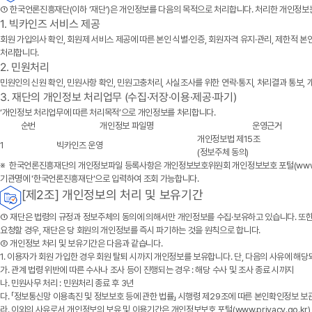
① 한국언론진흥재단(이하 ‘재단’)은 개인정보를 다음의 목적으로 처리합니다. 처리한 개인정보
1. 빅카인즈 서비스 제공
회원 가입의사 확인, 회원제 서비스 제공에 따른 본인 식별·인증, 회원자격 유지·관리, 제한적 
처리합니다.
2. 민원처리
민원인의 신원 확인, 민원사항 확인, 민원고충처리, 사실조사를 위한 연락·통지, 처리결과 통보,
3. 재단의 개인정보 처리업무 (수집·저장·이용·제공·파기)
‘개인정보 처리업무에 따른 처리목적’으로 개인정보를 처리합니다.
순번
개인정보 파일명
운영근거
개인정보법 제15조
1
빅카인즈 운영
(정보주체 동의)
※ 한국언론진흥재단의 개인정보파일 등록사항은 개인정보보호위원회 개인정보보호 포털(www.pri
기관명에 '한국언론진흥재단'으로 입력하여 조회 가능합니다.
[제2조] 개인정보의 처리 및 보유기간
① 재단은 법령의 규정과 정보주체의 동의에 의해서만 개인정보를 수집·보유하고 있습니다. 또한 
요청할 경우, 재단은 당 회원의 개인정보를 즉시 파기하는 것을 원칙으로 합니다.
② 개인정보 처리 및 보유기간은 다음과 같습니다.
1. 이용자가 회원 가입한 경우 회원 탈퇴 시까지 개인정보를 보유합니다. 단, 다음의 사유에 해당
가. 관계 법령 위반에 따른 수사나 조사 등이 진행되는 경우 : 해당 수사 및 조사 종료 시까지
나. 민원사무 처리 : 민원처리 종료 후 3년
다. 「정보통신망 이용촉진 및 정보보호 등에 관한 법률」 시행령 제29조에 따른 본인확인정보 보관
라. 이외의 사유로서 개인정보의 보유 및 이용기간은 개인정보보호 포털(www.privacy.go.k