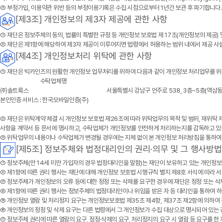
③ 부정가입, 이용약관 위반 등의 부정이용기록은 수집 시점으로부터 1년간 보관 후 파기합니다. 
[제3조] 개인정보의 제3자 제공에 관한 사항
① 재단은 정보주체의 동의, 법률의 특별한 규정 등 개인정보 보호법 제 17조(개인정보의 제공)
② 재단은 제1항에 해당하여 제3자 제공이 이루어지면 법령에서 허용하는 범위 내에서 제공 사
[제4조] 개인정보처리 위탁에 관한 사항
① 재단은 빅카인즈의 원활한 개인정보 업무처리를 위하여 다음과 같이 개인정보 처리업무를 위
수탁업체명
㈜솔트룩스
서울특별시 강남구 언주로 538, 3층~5층(역삼동
본인인증 서비스 : 한국모바일인증(주)
② 재단은 위탁계약 체결 시 개인정보 보호법 제26조에 따라 위탁업무의 목적 및 범위, 재위탁 
사항을 계약서 등 문서에 명시하고, 수탁업체가 개인정보를 안전하게 처리하는지를 감독하고 있
③ 위탁업무의 내용이나 수탁업체가 변경될 경우에는 지체 없이 본 개인정보 처리방침을 통하여
[제5조] 정보주체와 법정대리인의 권리·의무 및 그 행사방법
① 정보주체(만 14세 미만 가입자의 경우 법정대리인을 말함)는 재단이 보유하고 있는 개인정보
② 제1항에 따른 권리 행사는 재단에 대해 개인정보 보호법 시행규칙 별지 제8호 서식에 따라 서면
③ 정보주체가 개인정보의 오류 등에 대한 정정 또는 삭제를 요구한 경우에 재단은 정정 또는 
④ 제1항에 따른 권리 행사는 정보주체의 법정대리인이나 위임을 받은 자 등 대리인을 통하여 하
⑤ 개인정보 열람 및 처리정지 요구는 개인정보보호법 제35조 제4항, 제37조 제2항에 의하여 
⑥ 개인정보의 정정 및 삭제 요구는 다른 법령에서 그 개인정보가 수집 대상으로 명시되어 있는 
⑦ 정보주체 권리에 따른 열람의 요구, 정정·삭제의 요구, 처리정지의 요구 시 열람 등 요구를 