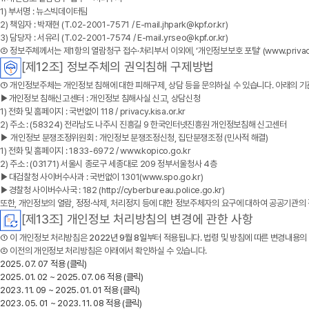
1) 부서명 : 뉴스빅데이터팀
2) 책임자 : 박재현 (T.02-2001-7571 / E-mail.jhpark@kpf.or.kr)
3) 담당자 : 서유리 (T.02-2001-7574 / E-mail.yrseo@kpf.or.kr)
② 정보주체께서는 제1항의 열람청구 접수·처리부서 이외에, ‘개인정보보호 포털’ (www.privac
[제12조] 정보주체의 권익침해 구제방법
① 개인정보주체는 개인정보 침해에 대한 피해구제, 상담 등을 문의하실 수 있습니다. 아래의 
▶개인정보 침해신고센터 : 개인정보 침해사실 신고, 상담신청
1) 전화 및 홈페이지 : 국번없이 118 / privacy.kisa.or.kr
2) 주소 : (58324) 전라남도 나주시 진흥길 9 한국인터넷진흥원 개인정보침해 신고센터
▶ 개인정보 분쟁조정위원회 : 개인정보 분쟁조정신청, 집단분쟁조정 (민사적 해결)
1) 전화 및 홈페이지 : 1833-6972 / www.kopico.go.kr
2) 주소 : (03171) 서울시 종로구 세종대로 209 정부서울청사 4층
▶대검찰청 사이버수사과 : 국번없이 1301(www.spo.go.kr)
▶경찰청 사이버수사국 : 182 (http://cyberbureau.police.go.kr)
또한, 개인정보의 열람, 정정·삭제, 처리정지 등에 대한 정보주체자의 요구에 대하여 공공기관의
[제13조] 개인정보 처리방침의 변경에 관한 사항
① 이 개인정보 처리방침은
2022년 9월 8일
부터 적용됩니다. 법령 및 방침에 따른 변경내용의
② 이전의 개인정보 처리방침은 아래에서 확인하실 수 있습니다.
2025. 07. 07 적용 (클릭)
2025. 01. 02 ~ 2025. 07. 06 적용 (클릭)
2023. 11. 09 ~ 2025. 01. 01 적용 (클릭)
2023. 05. 01 ~ 2023. 11. 08 적용 (클릭)