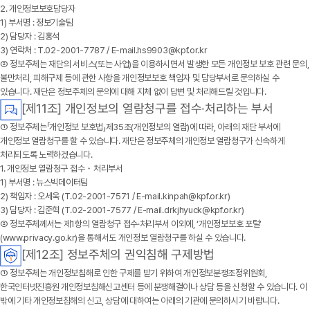
2. 개인정보보호담당자
1) 부서명 : 정보기술팀
2) 담당자 : 김홍석
3) 연락처 : T.02-2001-7787 / E-mail.hs9903@kpf.or.kr
② 정보주체는 재단의 서비스(또는 사업)을 이용하시면서 발생한 모든 개인정보 보호 관련 문의,
불만처리, 피해구제 등에 관한 사항을 개인정보보호 책임자 및 담당부서로 문의하실 수
있습니다. 재단은 정보주체의 문의에 대해 지체 없이 답변 및 처리해드릴 것입니다.
[제11조] 개인정보의 열람청구를 접수·처리하는 부서
① 정보주체는「개인정보 보호법」제35조(개인정보의 열람)에 따라, 아래의 재단 부서에
개인정보 열람청구를 할 수 있습니다.
재단
은 정보주체의 개인정보 열람청구가 신속하게
처리되도록 노력하겠습니다.
1. 개인정보 열람청구 접수・처리부서
1) 부서명 : 뉴스빅데이터팀
2) 책임자 : 오세욱 (T.02-2001-7571 / E-mail.kinpah@kpf.or.kr)
3) 담당자 : 김준혁 (T.02-2001-7577 / E-mail.drkjhyuck@kpf.or.kr)
② 정보주체께서는 제1항의 열람청구 접수·처리부서 이외에, ‘개인정보보호 포털’
(www.privacy.go.kr)을 통해서도 개인정보 열람청구를 하실 수 있습니다.
[제12조] 정보주체의 권익침해 구제방법
① 정보주체는 개인정보침해로 인한 구제를 받기 위하여 개인정보분쟁조정위원회,
한국인터넷진흥원 개인정보침해신고센터 등에 분쟁해결이나 상담 등을 신청할 수 있습니다. 이
밖에 기타 개인정보침해의 신고, 상담에 대하여는 아래의 기관에 문의하시기 바랍니다.