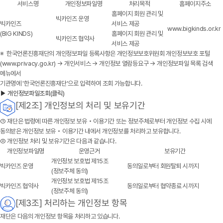
서비스명
개인정보파일명
처리목적
홈페이지주소
홈페이지 회원 관리 및
빅카인즈 운영
빅카인즈
서비스 제공
www.bigkinds.or.kr
(BIG KINDS)
홈페이지 회원 관리 및
빅카인즈 협약사
서비스 제공
※ 한국언론진흥재단의 개인정보파일 등록사항은 개인정보보호위원회 개인정보보호 포털
(www.privacy.go.kr) → 개인서비스 → 개인정보 열람등요구 → 개인정보파일 목록 검색
메뉴에서
기관명에 '한국언론진흥재단'으로 입력하여 조회 가능합니다.
▶ 개인정보파일조회(클릭)
[제2조] 개인정보의 처리 및 보유기간
①
재단
은 법령에 따른 개인정보 보유‧이용기간 또는 정보주체로부터 개인정보 수집 시에
동의받은 개인정보 보유‧이용기간 내에서 개인정보를 처리하고 보유합니다.
② 개인정보 처리 및 보유기간은 다음과 같습니다.
개인정보파일명
운영근거
보유기간
개인정보 보호법 제15조
빅카인즈 운영
동의일로부터 회원탈퇴 시까지
(정보주체 동의)
개인정보 보호법 제15조
빅카인즈 협약사
동의일로부터 협약종료 시까지
(정보주체 동의)
[제3조] 처리하는 개인정보 항목
재단
은 다음의 개인정보 항목을 처리하고 있습니다.