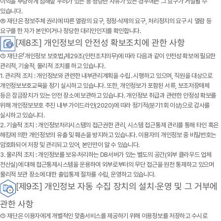
이익을 부당하게 침해할 우려가 있는 등 정당한 사유가 있는 경우에는 그 요구가 거절될 수
있습니다.
⑧ 재단은 정보주체 권리에 따른 열람의 요구, 정정·삭제의 요구, 처리정지의 요구 시 열람 등
요구를 한 자가 본인이거나 정당한 대리인인지를 확인합니다.
[제8조] 개인정보의 안전성 확보조치에 관한 사항
①
재단
은「개인정보 보호법」제29조(안전조치의무)에 따라 다음과 같이 안전성 확보에 필요한
관리적, 기술적, 물리적 조치를 하고 있습니다.
1. 관리적 조치 : 개인정보와 관련한 내부관리계획을 수립․시행하고 있으며, 직원을 대상으로
개인정보보호교육을 정기 실시하고 있습니다. 또한, 개인정보가 포함된 서류, 보조저장매체
등은 잠금장치가 있는 안전 장소에 보관하고 있습니다. 개인정보 취급과 관련한 안정성 확보를
위해 개인정보보호 추진 내부 가이드라인(2020)에 따라 정기적(분기1회 이상)으로 감사를
실시하고 있습니다.
2. 기술적 조치 : 개인정보처리시스템의 접근권한 관리, 시스템 접근통제 관리를 통해 타인 혹은
해킹에 의한 개인정보의 유출 및 훼손을 방지하고 있습니다. 이용자의 개인정보 중 비밀번호는
암호화되어 저장 및 관리되고 있어, 본인만이 알 수 있습니다.
3. 물리적 조치 : 개인정보를 보유·처리하는 DB서버가 있는 별도의 공간(외부 클라우드 업체
전산실)에 대해 접근통제시스템을 운용하여 외부로부터의 무단 접근을 원천 통제하고 있으며
물리적 보관 장소에 대한 출입통제 절차를 수립, 운영하고 있습니다.
[제9조] 개인정보 자동 수집 장치의 설치·운영 및 그 거부에
관한 사항
①
재단
은 이용자에게 개별적인 맞춤서비스를 제공하기 위해 이용정보를 저장하고 수시로