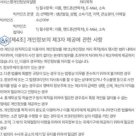
서비스명
개인정보파일명
처리목적
1) 필수항목 : 이름, 핸드폰(연락처), E-Mail, 소속
빅카인즈 운영
2) 선택항목 : 생년월일, 성별, 소속기관, 지역, 관심분야, 이메일
빅카인즈
수신여부
빅카인즈
1) 필수항목 : 이름, 핸드폰(연락처), E-Mail, 소속
협약사
[제4조] 개인정보의 제3자 제공에 관한 사항
①
재단
은 원칙적으로 이용자의 개인정보를 제1조(개인정보 처리 목적)에서 명시한 범위 내에서
처리하며, 이용자의 사전 동의 없이는 본래의 범위를 초과하여 처리하거나 제3자에게 제공하지
않습니다. 단, 다음의 경우에는 개인정보를 처리할 수 있습니다.
1. 정보주체의 동의가 있는 경우
2. 다른 법률에 특별한 규정이 있는 경우 또는 법령상 의무를 준수하기 위하여 불가피한 경우
3. 정보주체 또는 그 법정대리인이 의사표시를 할 수 없는 상태에 있거나 주소불명 등으로 사전
동의를 받을 수 없는 경우로서 명백히 정보주체 또는 제3자의 급박한 생명, 신체, 재산의 이익을
위하여 필요하다고 인정되는 경우
4. 통계작성 및 학술연구 등의 목적을 위하여 필요한 경우로서 특정 개인을 알아볼 수 없는
형태로 개인정보를 제공하는 경우
5. 개인정보를 목적 외의 용도로 이용하거나 이를 제3자에게 제공하지 아니하면 다른 법률에서
정하는 소관 업무를 수행할 수 없는 경우로서 보호위원회의 심의·의결을 거친 경우
6. 조약, 그 밖의 국제협정의 이행을 위하여 외국정부 또는 국제기구에 제공하기 위하여 필요한
경우
7. 범죄의 수사와 공소의 제기 및 유지를 위하여 필요한 경우