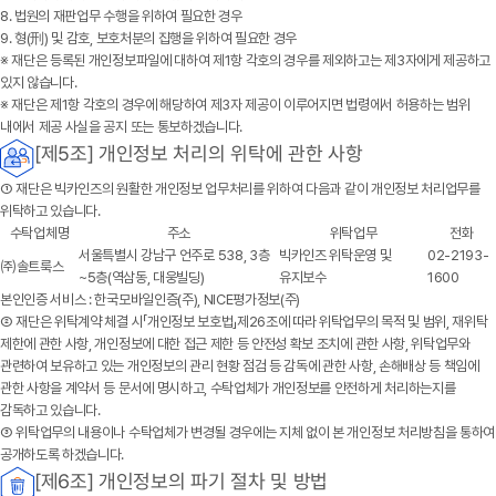
8. 법원의 재판업무 수행을 위하여 필요한 경우
9. 형(刑) 및 감호, 보호처분의 집행을 위하여 필요한 경우
※ 재단은 등록된 개인정보파일에 대하여 제1항 각호의 경우를 제외하고는 제3자에게 제공하고
있지 않습니다.
※ 재단은 제1항 각호의 경우에 해당하여 제3자 제공이 이루어지면 법령에서 허용하는 범위
내에서 제공 사실을 공지 또는 통보하겠습니다.
[제5조] 개인정보 처리의 위탁에 관한 사항
①
재단
은 빅카인즈의 원활한 개인정보 업무처리를 위하여 다음과 같이 개인정보 처리업무를
위탁하고 있습니다.
수탁업체명
주소
위탁업무
전화
서울특별시 강남구 언주로 538, 3층
빅카인즈 위탁운영 및
02-2193-
㈜솔트룩스
~5층(역삼동, 대웅빌딩)
유지보수
1600
본인인증 서비스 : 한국모바일인증(주), NICE평가정보(주)
② 재단은 위탁계약 체결 시「개인정보 보호법」제26조에 따라 위탁업무의 목적 및 범위, 재위탁
제한에 관한 사항, 개인정보에 대한 접근 제한 등 안전성 확보 조치에 관한 사항, 위탁업무와
관련하여 보유하고 있는 개인정보의 관리 현황 점검 등 감독에 관한 사항, 손해배상 등 책임에
관한 사항을 계약서 등 문서에 명시하고, 수탁업체가 개인정보를 안전하게 처리하는지를
감독하고 있습니다.
③ 위탁업무의 내용이나 수탁업체가 변경될 경우에는 지체 없이 본 개인정보 처리방침을 통하여
공개하도록 하겠습니다.
[제6조] 개인정보의 파기 절차 및 방법